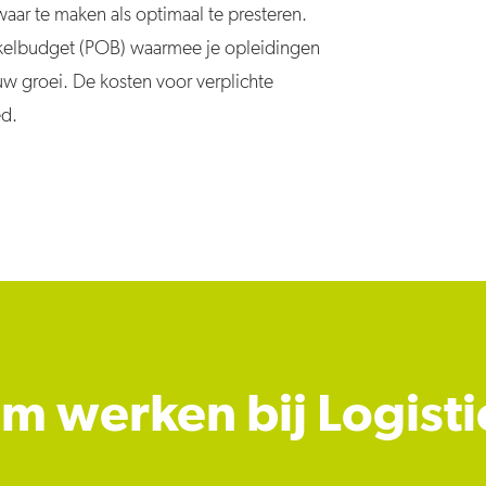
waar te maken als optimaal te presteren.
kelbudget (POB) waarmee je opleidingen
uw groei. De kosten voor verplichte
ed.
 werken bij Logisti