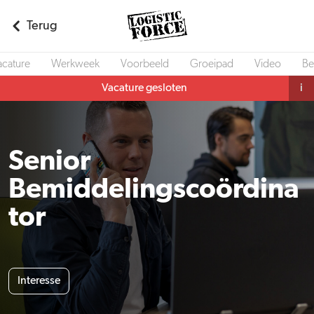
Terug
acature
Werkweek
Voorbeeld
Groeipad
Video
Be
Vacature gesloten
i
Senior
Bemiddelingscoördina
tor
Interesse